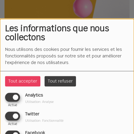
Les informations que nous
collectons
Nous utilisons des cookies pour fournir les services et les
fonctionnalités proposés sur notre site et pour améliorer
l'expérience de nos utilisateurs.
Tout accepter
Tout refuser
Analytics
Utilisation: Analyse
Activé
25 juillet 2022
Twitter
Écouter le podcast
Télécharger le podcast
Utilisation: Fonctionnalité
Activé
À chacun son émission des « Maternelles » ! Fanta,
Facebook