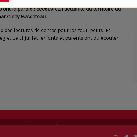
ont la parole : découvrez l'actualité du territoire au
 par Cindy Massoteau.
ose des lectures de contes pour les tout-petits. Et
gle. Le 11 juillet, enfants et parents ont pu écouter
ing permet de
créer sa propre radio
facilement.