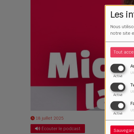
Les i
Nous utilis
notre site 
Tout acce
A
Ut
Activé
T
Ut
Activé
F
Ut
Activé
18 juillet 2025
Écouter le podcast
Sauvegar