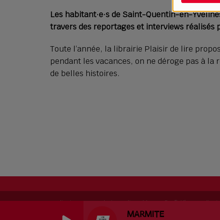
Les habitant·e·s de Saint-Quentin-en-Yvelines 
travers des reportages et interviews réalisés
Toute l’année, la librairie Plaisir de lire prop
pendant les vacances, on ne déroge pas à la rè
de belles histoires.
RadioKing © 2026 | Site radio créé avec
RadioKing
. RadioK
MARMITE