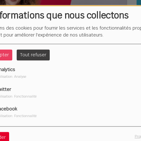
nformations que nous collectons
L
F
ons des cookies pour fournir les services et les fonctionnalités pr
é
et pour améliorer l'expérience de nos utilisateurs.
pter
Tout refuser
nalytics
Du
ilisation: Analyse
2
witter
ilisation: Fonctionnalité
acebook
ilisation: Fonctionnalité
Télécharger le podcast
Pro
der