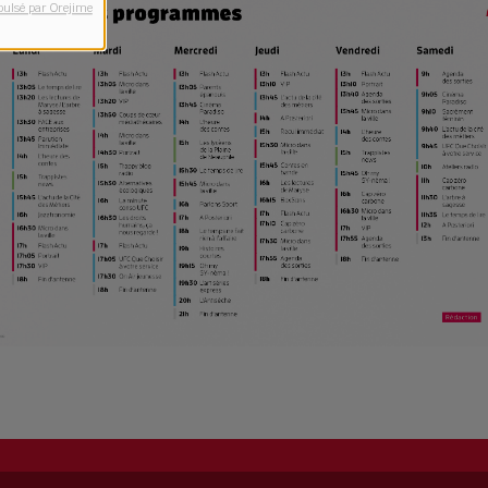
pulsé par Orejime