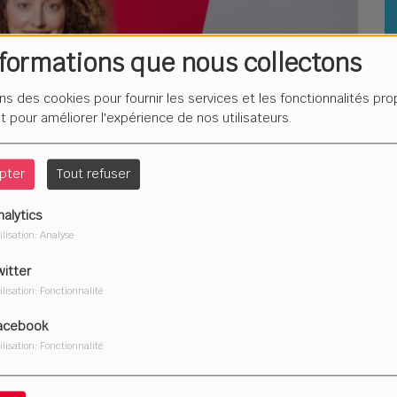
nformations que nous collectons
ons des cookies pour fournir les services et les fonctionnalités pr
L
F
et pour améliorer l'expérience de nos utilisateurs.
é
pter
Tout refuser
nalytics
ilisation: Analyse
Du
2
witter
ilisation: Fonctionnalité
acebook
ilisation: Fonctionnalité