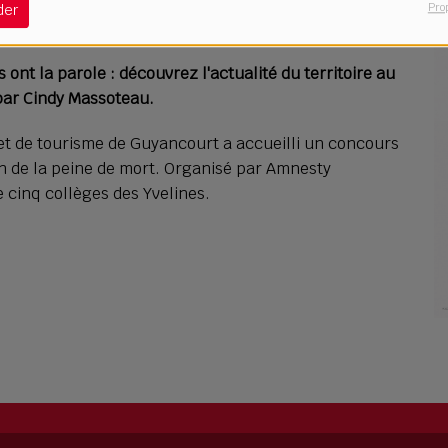
Pro
der
Télécharger le podcast
ont la parole : découvrez l'actualité du territoire au
 par Cindy Massoteau.
ie et de tourisme de Guyancourt a accueilli un concours
ion de la peine de mort. Organisé par Amnesty
e cinq collèges des Yvelines.