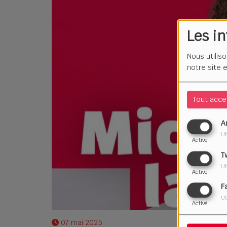
Les i
Nous utilis
notre site 
Tout acce
A
Ut
Activé
T
Ut
Activé
F
Ut
Activé
07 mai 2025