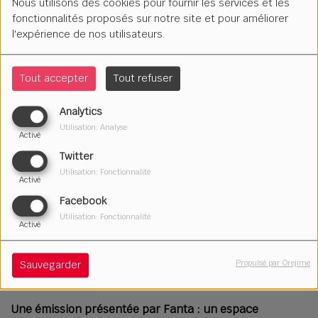
Nous utilisons des cookies pour fournir les services et les
fonctionnalités proposés sur notre site et pour améliorer
l'expérience de nos utilisateurs.
Tout accepter
Tout refuser
Analytics
Utilisation: Analyse
Activé
Twitter
Utilisation: Fonctionnalité
Activé
Facebook
Utilisation: Fonctionnalité
Activé
09 avril 2026
Propulsé par Orejime
Sauvegarder
Écouter le podcast
Télécharger le podcast
Une émission présentée par Fanta : un espace