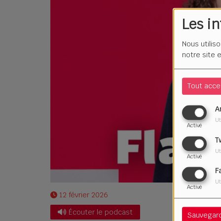
Les i
Nous utilis
notre site 
Tout acce
A
Ut
Activé
T
Ut
Activé
F
Ut
Activé
12 février 2026
Écouter le podcast
Sauvegar