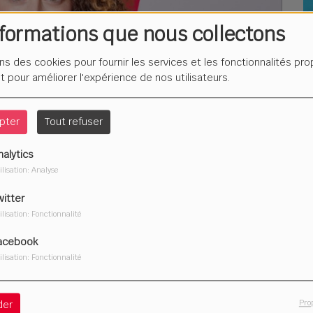
nformations que nous collectons
L
F
ons des cookies pour fournir les services et les fonctionnalités pr
é
et pour améliorer l'expérience de nos utilisateurs.
pter
Tout refuser
nalytics
Du
ilisation: Analyse
2
witter
ilisation: Fonctionnalité
acebook
ilisation: Fonctionnalité
Télécharger le podcast
Pro
der