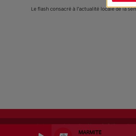
Le flash consacré à l'actualité locale de la se
RadioKing © 2026 | Site radio créé avec
RadioKing
. RadioK
MARMITE