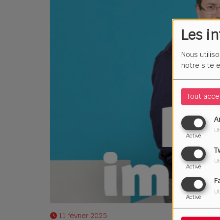
Les i
Nous utilis
notre site 
Tout acce
A
Ut
Activé
T
Ut
Activé
F
Ut
Activé
11 février 2025