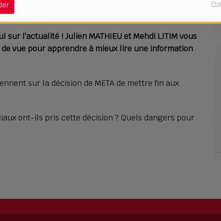
Pro
der
Télécharger le podcast
l sur l'actualité ! Julien MATHIEU et Mehdi LITIM vous
 de vue pour apprendre à mieux lire une information
ennent sur la décision de META de mettre fin aux
aux ont-ils pris cette décision ? Quels dangers pour