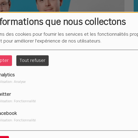
nformations que nous collectons
ons des cookies pour fournir les services et les fonctionnalités pr
L
F
et pour améliorer l'expérience de nos utilisateurs.
é
pter
Tout refuser
nalytics
ilisation: Analyse
Du
2
witter
ilisation: Fonctionnalité
acebook
ilisation: Fonctionnalité