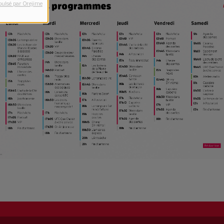
pulsé par Orejime