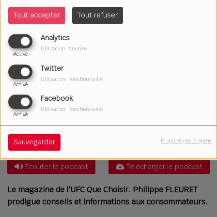
Tout accepter
Tout refuser
Analytics
Utilisation: Analyse
Activé
Twitter
Utilisation: Fonctionnalité
Activé
Facebook
Utilisation: Fonctionnalité
Activé
Propulsé par Orejime
Sauvegarder
12 septembre 2025
Écouter le podcast
Télécharger le podcast
Le magazine de l'UFC Que Choisir. Philippe FLEURET
prodigue conseils et informations aux consommateurs.