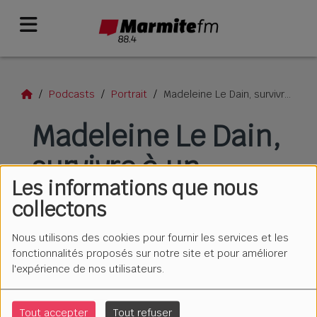
Podcasts
Portrait
Madeleine Le Dain, survivre à un pervers narcissique
Madeleine Le Dain,
survivre à un
Les informations que nous
pervers narcissique
collectons
Nous utilisons des cookies pour fournir les services et les
fonctionnalités proposés sur notre site et pour améliorer
l'expérience de nos utilisateurs.
Tout accepter
Tout refuser