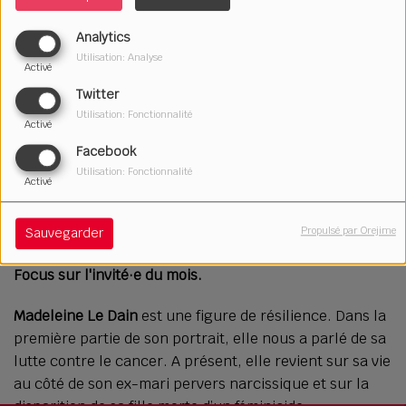
Analytics
Utilisation: Analyse
Activé
Twitter
Utilisation: Fonctionnalité
Activé
Facebook
Utilisation: Fonctionnalité
Activé
09 octobre 2025
Propulsé par Orejime
Écouter le podcast
Télécharger le podcast
Sauvegarder
Focus sur l'invité·e du mois.
Madeleine Le Dain
est une figure de résilience. Dans la
première partie de son portrait, elle nous a parlé de sa
lutte contre le cancer. A présent, elle revient sur sa vie
au côté de son ex-mari pervers narcissique et sur la