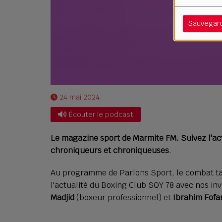
Sauvegar
24 mai 2024
Écouter le podcast
Le magazine sport de Marmite FM. Suivez l'actu
chroniqueurs et chroniqueuses
.
Au programme de Parlons Sport, le combat tan
l'actualité du Boxing Club SQY 78 avec nos inv
Madjid
(boxeur professionnel) et
Ibrahim Fofa