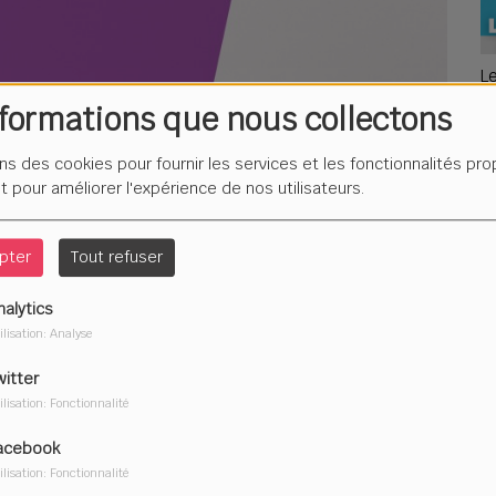
L
F
nformations que nous collectons
é
ons des cookies pour fournir les services et les fonctionnalités pr
et pour améliorer l'expérience de nos utilisateurs.
Du
pter
Tout refuser
2
nalytics
ilisation: Analyse
witter
ilisation: Fonctionnalité
acebook
ilisation: Fonctionnalité