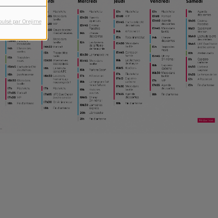
pulsé par Orejime