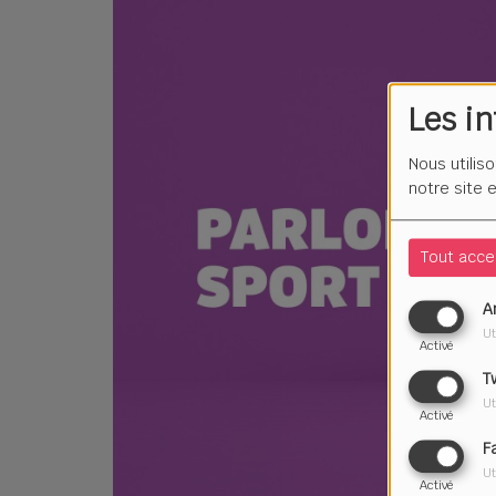
Les i
Nous utilis
notre site 
Tout acce
A
Ut
Activé
T
Ut
Activé
F
Ut
Activé