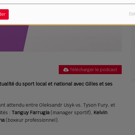
Pro
der
Télécharger le podcast
alité du sport local et national avec Gilles et ses
t attendu entre Oleksandr Usyk vs. Tyson Fury, et
ités :
Tanguy Farrugia
(manager sportif),
Kelvin
na
(boxeur professionnel).