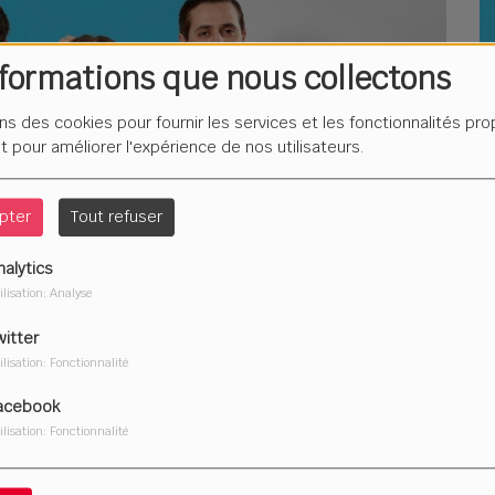
nformations que nous collectons
ons des cookies pour fournir les services et les fonctionnalités pr
L
F
et pour améliorer l'expérience de nos utilisateurs.
é
pter
Tout refuser
nalytics
ilisation: Analyse
Du
2
witter
ilisation: Fonctionnalité
acebook
ilisation: Fonctionnalité