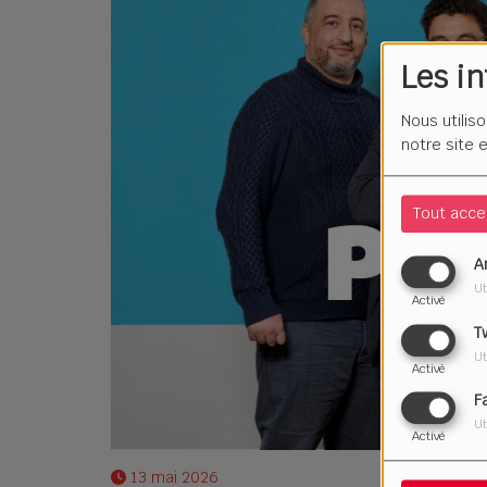
Les i
Nous utilis
notre site 
Tout acce
A
Ut
Activé
T
Ut
Activé
F
Ut
Activé
13 mai 2026