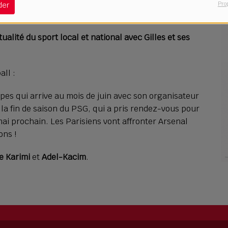
Pro
der
Télécharger le podcast
alité du sport local et national avec Gilles et ses
all :
pes qui arrive au mois de juin avec son organisateur
la fin de saison du PSG, qui a pris rendez-vous pour
i prochain. Les Parisiens vont affronter Arsenal
ons !
e Karimi
et
Adel-Kacim
.