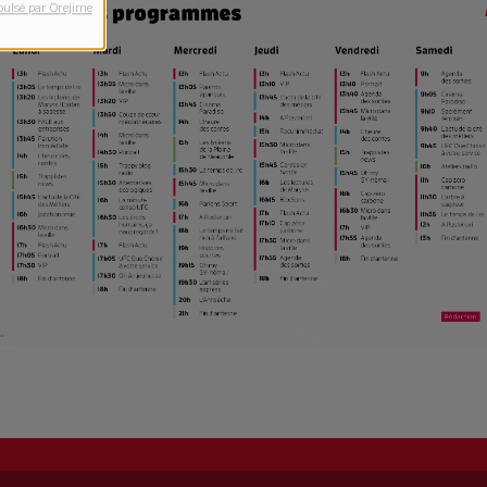
pulsé par Orejime