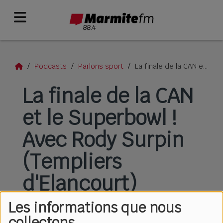
Podcasts
Parlons sport
La finale de la CAN et le Superbowl ! Avec Rody Surpin (Templiers d'Elancourt)
La finale de la CAN
et le Superbowl !
Avec Rody Surpin
(Templiers
d'Elancourt)
Les informations que nous
collectons