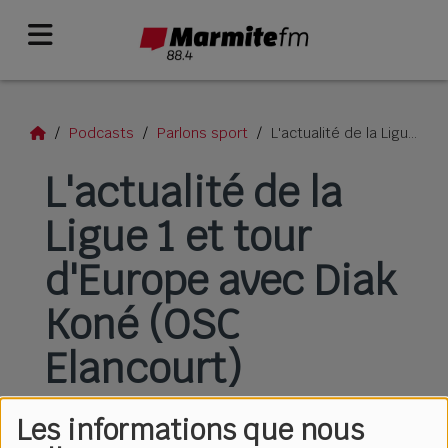
Podcasts
Parlons sport
L'actualité de la Ligue 1 et tour d'Europe avec Diak Koné (OSC Elancourt)
L'actualité de la
Ligue 1 et tour
d'Europe avec Diak
Koné (OSC
Elancourt)
Les informations que nous