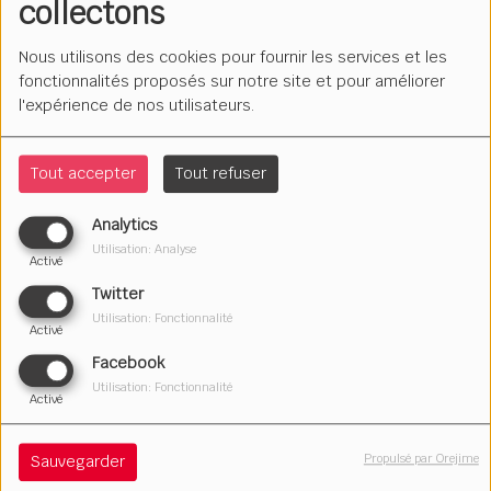
collectons
Nous utilisons des cookies pour fournir les services et les
fonctionnalités proposés sur notre site et pour améliorer
l'expérience de nos utilisateurs.
Tout accepter
Tout refuser
Analytics
Utilisation: Analyse
Activé
Twitter
Utilisation: Fonctionnalité
Activé
26 février 2026
Facebook
Écouter le podcast
Télécharger le podcast
Utilisation: Fonctionnalité
Activé
Le magazine sport de Marmite FM. Suivez l'actualité du
sport local et national avec Gilles et ses chroniqueurs
Propulsé par Orejime
Sauvegarder
et chroniqueuses.