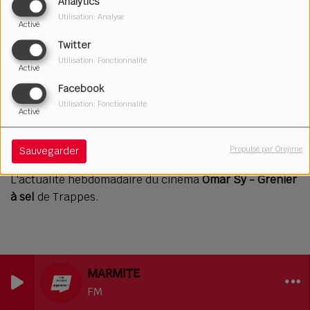
Analytics
Utilisation: Analyse
Activé
Twitter
Utilisation: Fonctionnalité
Activé
Facebook
Utilisation: Fonctionnalité
Activé
28 mai 2026
Écouter le podcast
Télécharger le podcast
Propulsé par Orejime
Sauvegarder
L'actualité hebdomadaire du cinéma
Omar Sy - Grenier
à sel
de Trappes.
MARMITE
FM