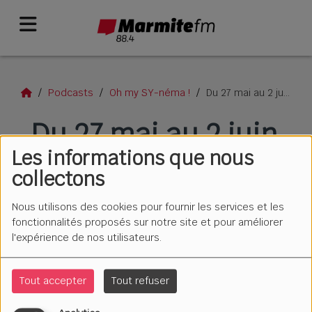
Podcasts
Oh my SY-néma !
Du 27 mai au 2 juin 2026
Du 27 mai au 2 juin
Les informations que nous
2026
collectons
Nous utilisons des cookies pour fournir les services et les
fonctionnalités proposés sur notre site et pour améliorer
l'expérience de nos utilisateurs.
Tout accepter
Tout refuser