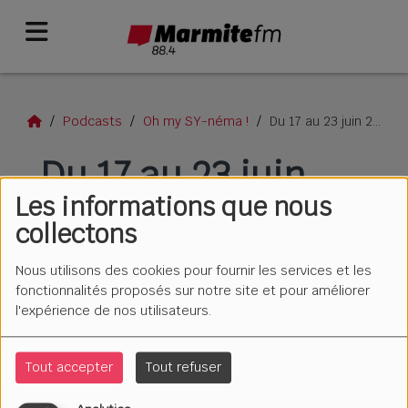
Podcasts
Oh my SY-néma !
Du 17 au 23 juin 2026
Du 17 au 23 juin
Les informations que nous
2026
collectons
Nous utilisons des cookies pour fournir les services et les
fonctionnalités proposés sur notre site et pour améliorer
l'expérience de nos utilisateurs.
Tout accepter
Tout refuser