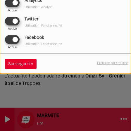
Analytics
Utilisation: Analyse
Activé
Twitter
Utilisation: Fonctionnalité
Activé
Facebook
Utilisation: Fonctionnalité
Activé
18 juin 2026
Écouter le podcast
Télécharger le podcast
Propulsé par Orejime
Sauvegarder
L'actualité hebdomadaire du cinéma
Omar Sy - Grenier
à sel
de Trappes.
MARMITE
FM