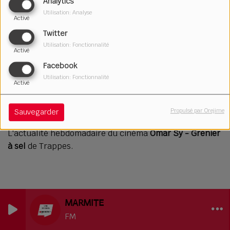
Analytics
Utilisation: Analyse
Activé
Twitter
Utilisation: Fonctionnalité
Activé
Facebook
Utilisation: Fonctionnalité
Activé
15 janvier 2026
Écouter le podcast
Télécharger le podcast
Propulsé par Orejime
Sauvegarder
L'actualité hebdomadaire du cinéma
Omar Sy - Grenier
à sel
de Trappes.
MARMITE
FM