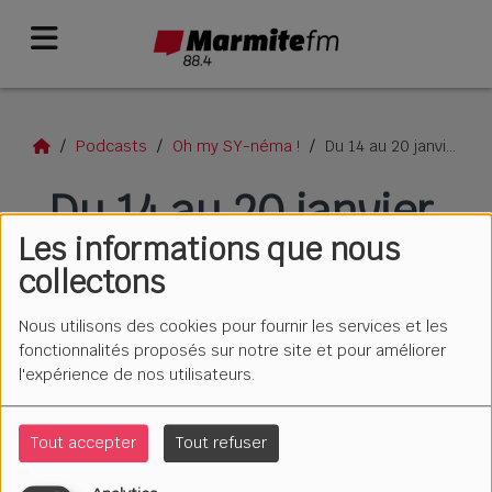
Podcasts
Oh my SY-néma !
Du 14 au 20 janvier 2026
Du 14 au 20 janvier
Les informations que nous
2026
collectons
Nous utilisons des cookies pour fournir les services et les
fonctionnalités proposés sur notre site et pour améliorer
l'expérience de nos utilisateurs.
Tout accepter
Tout refuser