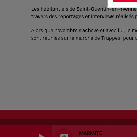
Les habitant·e·s de Saint-Quentin-en-Yvelines 
travers des reportages et interviews réalisés
Alors que novembre s’achève et avec lui, le mo
sont réunies sur le marché de Trappes, pour a
RadioKing © 2026 | Site radio créé avec
RadioKing
. RadioK
MARMITE