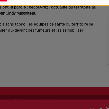
ont la parole : découvrez l'actualité du territoire au
 par Cindy Massoteau.
is sans tabac, les équipes de santé du territoire se
ller au-devant des fumeurs et les sensibiliser.
ing permet de
créer sa propre radio
facilement.