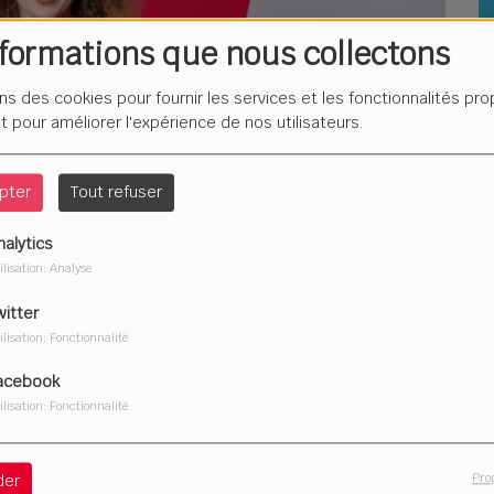
nformations que nous collectons
L
F
ons des cookies pour fournir les services et les fonctionnalités pr
é
et pour améliorer l'expérience de nos utilisateurs.
pter
Tout refuser
nalytics
Du
ilisation: Analyse
2
witter
ilisation: Fonctionnalité
acebook
ilisation: Fonctionnalité
Télécharger le podcast
Pro
der