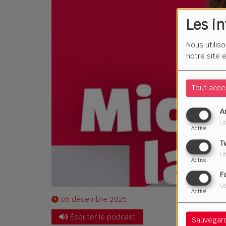
Les i
Nous utilis
notre site 
Tout acce
A
Ut
Activé
T
Ut
Activé
F
Ut
Activé
05 décembre 2025
Écouter le podcast
Sauvegar