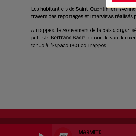
Les habitant·e·s de Saint-Quentin-en-Yvelines 
travers des reportages et interviews réalisés
A Trappes, le Mouvement de la paix a organis
politiste
Bertrand Badie
autour de son dernier 
tenue à l’Espace 1901 de Trappes.
RadioKing © 2026 | Site radio créé avec
RadioKing
. RadioK
MARMITE