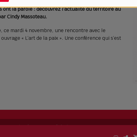
ont la parole : découvrez l'actualité du territoire au
 par Cindy Massoteau.
é, ce mardi 4 novembre, une rencontre avec le
ouvrage « L’art de la paix ». Une conférence qui s’est
ing permet de
créer sa propre radio
facilement.