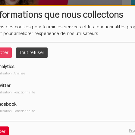
nformations que nous collectons
L
F
ons des cookies pour fournir les services et les fonctionnalités pr
é
et pour améliorer l'expérience de nos utilisateurs.
pter
Tout refuser
nalytics
Du
ilisation: Analyse
2
witter
ilisation: Fonctionnalité
acebook
ilisation: Fonctionnalité
Télécharger le podcast
Pro
der