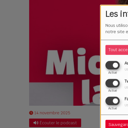
Les i
Nous utilis
notre site 
Tout acce
A
Ut
Activé
T
Ut
Activé
F
Ut
Activé
14 novembre 2025
Écouter le podcast
Sauvegar