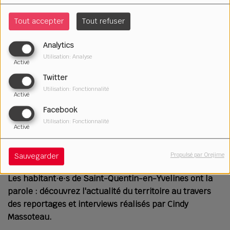
Tout accepter
Tout refuser
Analytics
Utilisation: Analyse
Activé
Twitter
Utilisation: Fonctionnalité
Activé
Facebook
Utilisation: Fonctionnalité
Activé
11 décembre 2025
Écouter le podcast
Télécharger le podcast
Propulsé par Orejime
Sauvegarder
Les habitant·e·s de Saint-Quentin-en-Yvelines ont la
parole : découvrez l'actualité du territoire au travers
des reportages et interviews réalisés par Cindy
Massoteau.