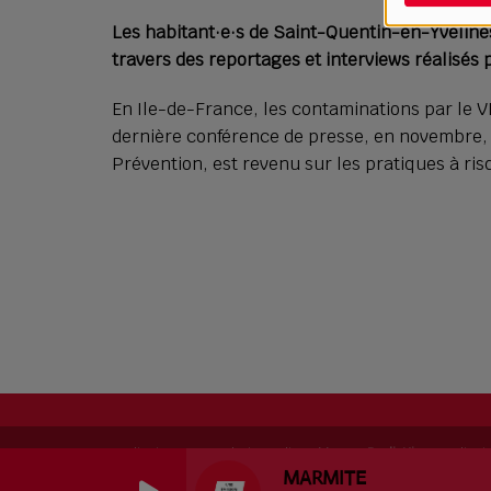
Les habitant·e·s de Saint-Quentin-en-Yvelines 
travers des reportages et interviews réalisés
En Ile-de-France, les contaminations par le VI
dernière conférence de presse, en novembre, 
Prévention, est revenu sur les pratiques à ris
RadioKing © 2026 | Site radio créé avec
RadioKing
. RadioK
MARMITE