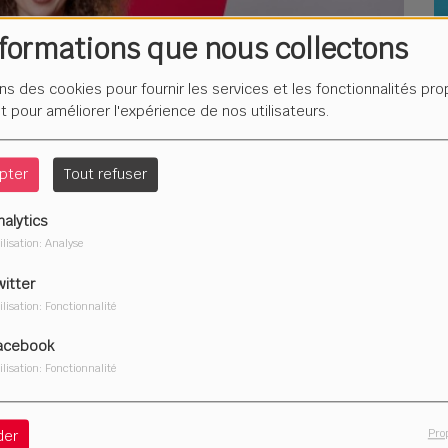
nformations que nous collectons
Les Tranches de vie de
L
François Béranger,
F
ons des cookies pour fournir les services et les fonctionnalités pr
épisode 4
é
et pour améliorer l'expérience de nos utilisateurs.
pter
Tout refuser
nalytics
Du 29 juillet au 4 août
L'
ilisation: Analyse
2026
ém
witter
ilisation: Fonctionnalité
acebook
ilisation: Fonctionnalité
Télécharger le podcast
Pro
der