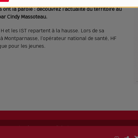
ont la parole : découvrez l'actualité du territoire au
 par Cindy Massoteau.
H et les IST repartent à la hausse. Lors de sa
à Montparnasse, l’opérateur national de santé, HF
que pour les jeunes.
ing permet de
créer sa propre radio
facilement.