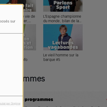
es Tranches de vie de
L'Espagne championne
rançois Béranger,
du monde, bilan de la
oposés sur
pisode 3
compétition et avenir
des bleus !
influence des
Le vieil homme sur la
otions sur l'info
barque #5
Programmes
pulsé par Orejime