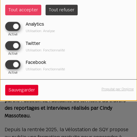
Tout accepter
Tout refuser
Analytics
Utilisation: Analyse
Activé
Twitter
Utilisation: Fonctionnalité
Activé
Facebook
07 mai 2026
Utilisation: Fonctionnalité
Activé
Écouter le podcast
Télécharger le podcast
Propulsé par Orejime
Sauvegarder
Les habitant·e·s de Saint-Quentin-en-Yvelines ont la
parole : découvrez l'actualité du territoire au travers
des reportages et interviews réalisés par Cindy
Massoteau.
Depuis la rentrée 2025, la Vélostation de SQY propose