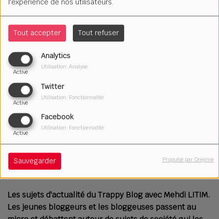
l'expérience de nos utilisateurs.
Tout accepter
Tout refuser
Analytics
Utilisation: Analyse
Activé
Twitter
Utilisation: Fonctionnalité
Activé
Facebook
Utilisation: Fonctionnalité
Activé
16 février 2024
Propulsé par Orejime
Sauvegarder
Écouter le podcast
Télécharger le podcast
Les sujets d'actualité du Trappy Blog avec Mehdi LITIM.
Les jeunes bloggeurs et les bloggeuses passent au