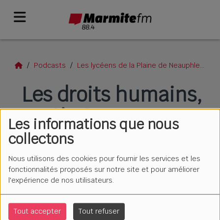
Podcasts
Les lycéens de la Plaine de Neauphle
Le
Les droits humains,
partie 2
Les informations que nous
collectons
Nous utilisons des cookies pour fournir les services et les
fonctionnalités proposés sur notre site et pour améliorer
l'expérience de nos utilisateurs.
Tout accepter
Tout refuser