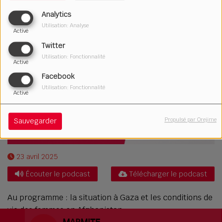
Analytics
Utilisation: Analyse
Activé
Twitter
Utilisation: Fonctionnalité
Activé
Facebook
Utilisation: Fonctionnalité
Activé
Propulsé par Orejime
Sauvegarder
23 avril 2025
Écouter le podcast
Télécharger le podcast
Au programme : la situation à Gaza et les conditions de
vie des femmes en Afghanistan.