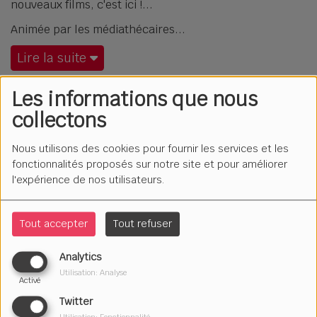
nouveaux films, c'est ici !
Animée par les médiathécaires
Lire la suite
Les informations que nous
HEXA
collectons
Nous utilisons des cookies pour fournir les services et les
LE MENSONGE SUFFIT
fonctionnalités proposés sur notre site et pour améliorer
l'expérience de nos utilisateurs.
Tout accepter
Tout refuser
LES PROMESSES ORPHELINES
Analytics
Utilisation: Analyse
Activé
LE CRI DU CORPS
Twitter