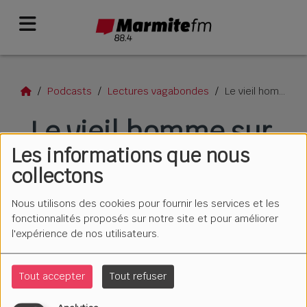
Podcasts
Lectures vagabondes
Le vieil homme sur la barque #2
Le vieil homme sur
Les informations que nous
la barque #2
collectons
Nous utilisons des cookies pour fournir les services et les
fonctionnalités proposés sur notre site et pour améliorer
l'expérience de nos utilisateurs.
Tout accepter
Tout refuser