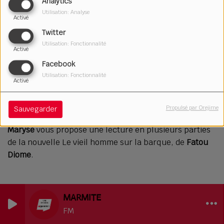
Analytics
Utilisation: Analyse
Activé
Twitter
Utilisation: Fonctionnalité
Activé
Facebook
Utilisation: Fonctionnalité
Activé
25 juin 2026
Écouter le podcast
Télécharger le podcast
Propulsé par Orejime
Sauvegarder
Maryse
vous propose une lecture en plusieurs parties
de la nouvelle Le vieil homme sur la barque, de
Fatou
Diome
.
MARMITE
FM