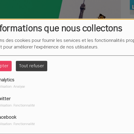
L
nformations que nous collectons
F
é
ons des cookies pour fournir les services et les fonctionnalités pr
et pour améliorer l'expérience de nos utilisateurs.
pter
Tout refuser
Du
2
nalytics
ilisation: Analyse
witter
ilisation: Fonctionnalité
acebook
ilisation: Fonctionnalité