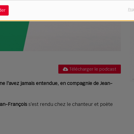
Pro
der
Télécharger le podcast
e l'avez jamais entendue, en compagnie de Jean-
ean-François
s'est rendu chez le chanteur et poète