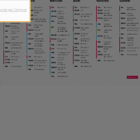
pulsé par Orejime