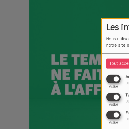
Les i
Nous utilis
notre site 
Tout acce
A
Ut
Activé
T
Ut
Activé
F
Ut
Activé