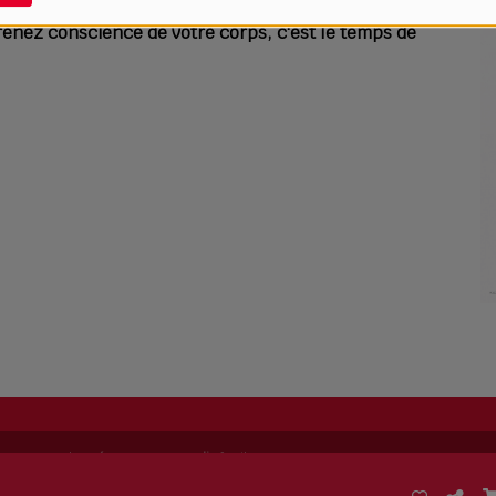
 prenez conscience de votre corps, c'est le temps de
ing permet de
créer sa propre radio
facilement.