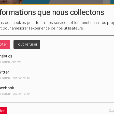
nformations que nous collectons
L
F
ons des cookies pour fournir les services et les fonctionnalités pr
é
et pour améliorer l'expérience de nos utilisateurs.
pter
Tout refuser
nalytics
Du
ilisation: Analyse
2
witter
ilisation: Fonctionnalité
acebook
ilisation: Fonctionnalité
Télécharger le podcast
Pro
der