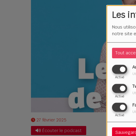
Les i
Nous utilis
notre site 
Tout acce
A
Ut
Activé
T
Ut
Activé
F
Ut
Activé
27 février 2025
Écouter le podcast
Sauvegar