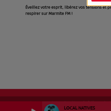
Éveillez votre esprit, libérez vos tensions et
respirer sur Marmite FM !
RadioKing © 2026 | Site radio créé avec
RadioKing
. RadioK
LOCAL NATIVES