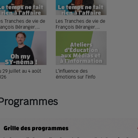
es Tranches de vie de
Les Tranches de vie de
L'Espagne
rançois Béranger,
François Béranger,
du monde, 
pisode 4
épisode 3
compétitio
des bleus 
 29 juillet au 4 août
L'influence des
Le vieil h
026
émotions sur l'info
barque #5
Programmes