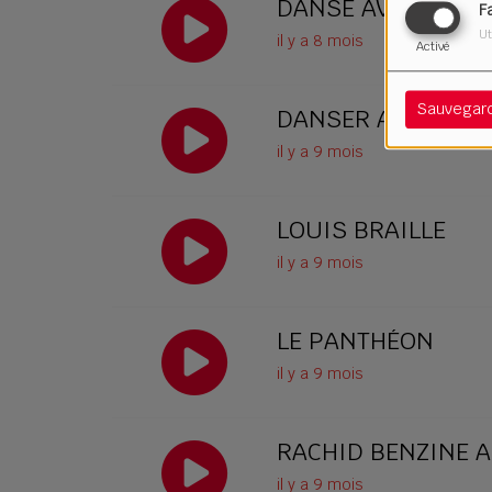
DANSE AVEC LES F
F
Ut
il y a 8 mois
Activé
Sauvegar
DANSER AVEC LES 
il y a 9 mois
LOUIS BRAILLE
il y a 9 mois
LE PANTHÉON
il y a 9 mois
RACHID BENZINE 
il y a 9 mois