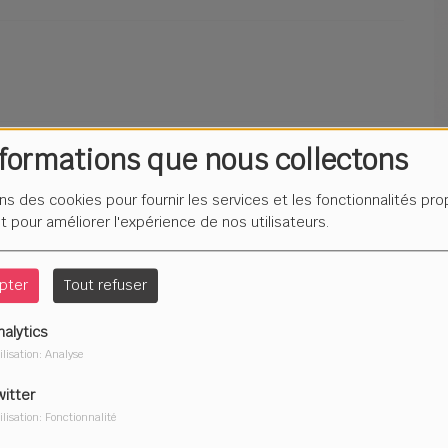
ION SUR L'ANTISEMITISME
nformations que nous collectons
ons des cookies pour fournir les services et les fonctionnalités pr
et pour améliorer l'expérience de nos utilisateurs.
E D'ELANCOURT - PARTIE 2
pter
Tout refuser
nalytics
LANCOURT - PARTIE 1
ilisation: Analyse
witter
ilisation: Fonctionnalité