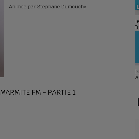
Animée par Stéphane Dumouchy.
L
F
é
Du
2
MARMITE FM - PARTIE 1