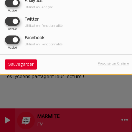
Analytics
Utilisation: Analyse
Activé
Twitter
Utilisation: Fonctionnalité
Activé
Facebook
Utilisation: Fonctionnalité
Activé
22 avril 2026
Écouter le podcast
Télécharger le podcast
Propulsé par Orejime
Sauvegarder
Les lycéens partagent leur lecture !
MARMITE
FM