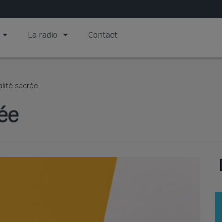
La radio
Contact
alité sacrée
ée