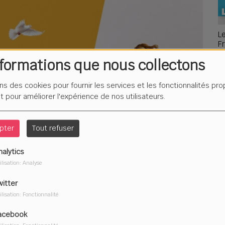
L
F
é
nformations que nous collectons
ons des cookies pour fournir les services et les fonctionnalités pr
et pour améliorer l'expérience de nos utilisateurs.
Du
2
pter
Tout refuser
nalytics
ilisation: Analyse
witter
ilisation: Fonctionnalité
acebook