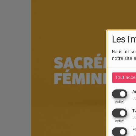
Les i
Nous utilis
notre site 
Tout acce
A
Ut
Activé
T
Ut
Activé
F