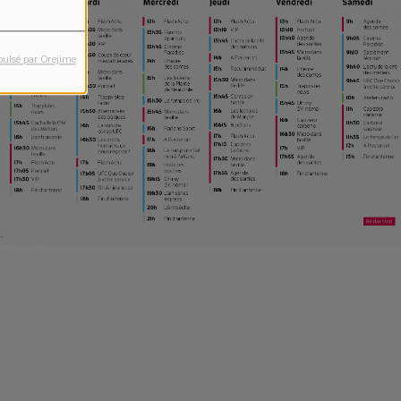
pulsé par Orejime