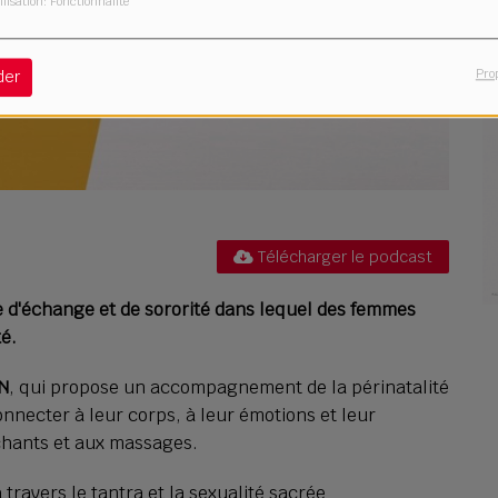
ilisation: Fonctionnalité
Pro
der
Télécharger le podcast
 d'échange et de sororité dans lequel des femmes
é.
N
, qui propose un accompagnement de la périnatalité
onnecter à leur corps, à leur émotions et leur
chants et aux massages.
ravers le tantra et la sexualité sacrée