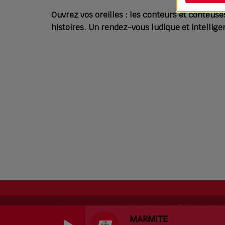
Ouvrez vos oreilles : les conteurs et conteu
histoires. Un rendez-vous ludique et intellig
RadioKing © 2026 | Site radio créé avec
RadioKing
. RadioK
MARMITE