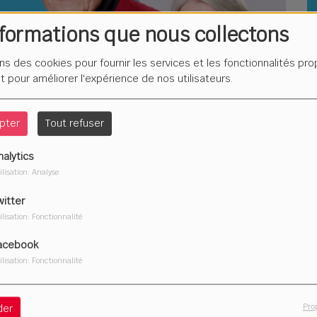
nformations que nous collectons
L
F
ons des cookies pour fournir les services et les fonctionnalités pr
é
et pour améliorer l'expérience de nos utilisateurs.
pter
Tout refuser
nalytics
Du
ilisation: Analyse
2
witter
ilisation: Fonctionnalité
acebook
ilisation: Fonctionnalité
Télécharger le podcast
Pro
der