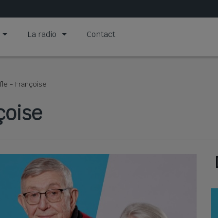
La radio
Contact
le - Françoise
çoise