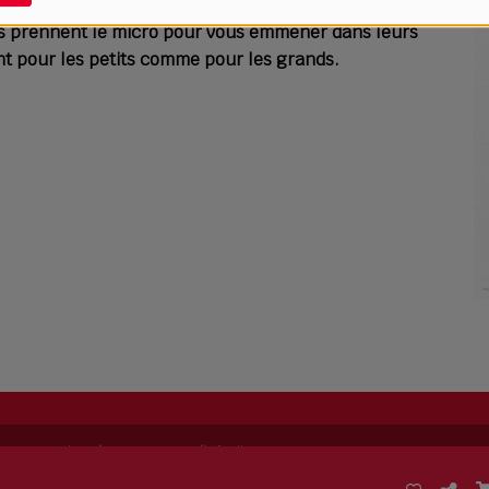
ses prennent le micro pour vous emmener dans leurs
ent pour les petits comme pour les grands.
ing permet de
créer sa propre radio
facilement.