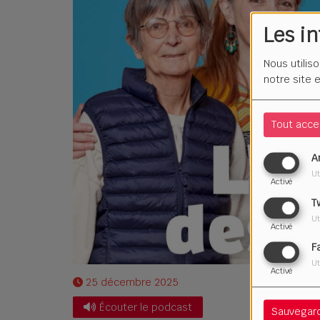
Les i
Nous utilis
notre site 
Tout acce
A
Ut
Activé
T
Ut
Activé
F
Ut
Activé
25 décembre 2025
Écouter le podcast
Sauvegar