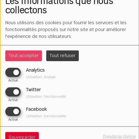
Les informations que nous
collectons
Nous utilisons des cookies pour fournir les services et les
fonctionnalités proposés sur notre site et pour améliorer
l'expérience de nos utilisateurs.
Tout accepter
Tout refuser
Analytics
Utilisation: Analyse
Activé
Twitter
Utilisation: Fonctionnalité
28 novembre 2023
Activé
Écouter le podcast
Télécharger le podcast
Facebook
Utilisation: Fonctionnalité
Activé
L'émission des jeunes de Trappes. Aïssatou, Andrélène,
Amine, Amir, Charlène, Emmanuelle, Idriss, Ilyas,
Propulsé par Orejime
Sauvegarder