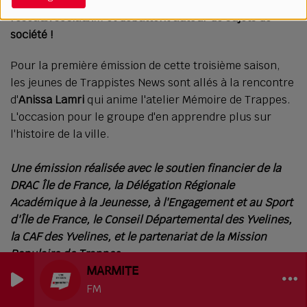
Margot et Yousra parlent actualité, musique, culture,
réseaux sociaux... et débattent autour de sujets de
société !
Pour la première émission de cette troisième saison,
les jeunes de Trappistes News sont allés à la rencontre
d'
Anissa Lamri
qui anime l'atelier Mémoire de Trappes.
L'occasion pour le groupe d'en apprendre plus sur
l'histoire de la ville.
Une émission réalisée avec le soutien financier de la
DRAC Île de France, la Délégation Régionale
Académique à la Jeunesse, à l'Engagement et au Sport
d'Île de France, le Conseil Départemental des Yvelines,
la CAF des Yvelines, et le partenariat de la Mission
Populaire de Trappes.
MARMITE
FM