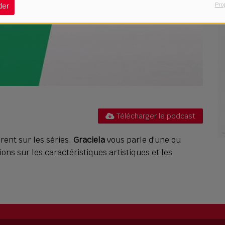
Pro
der
Télécharger le podcast
rent sur les séries.
Graciela
vous parle d'une ou
ions sur les caractéristiques artistiques et les