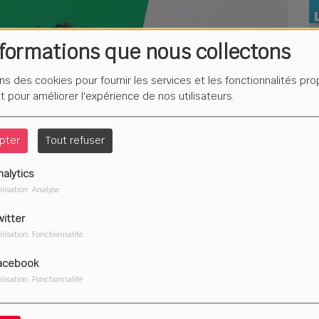
nformations que nous collectons
L
F
é
ons des cookies pour fournir les services et les fonctionnalités pr
et pour améliorer l'expérience de nos utilisateurs.
pter
Tout refuser
Du
nalytics
2
ilisation: Analyse
witter
ilisation: Fonctionnalité
acebook
ilisation: Fonctionnalité