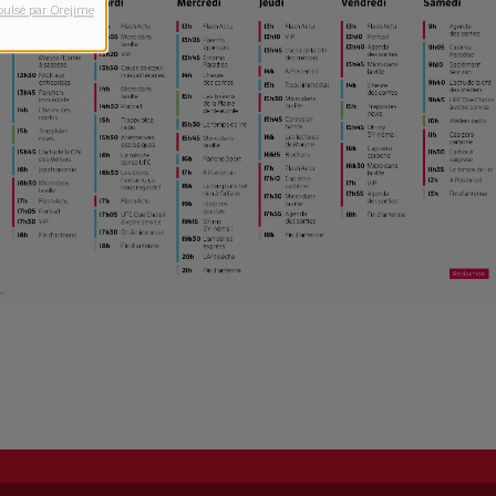
pulsé par Orejime