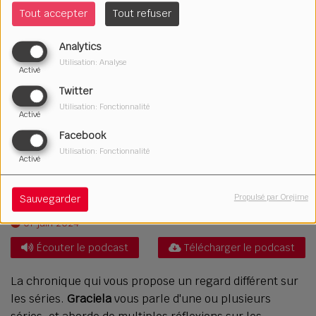
Tout accepter
Tout refuser
Analytics
Utilisation: Analyse
Activé
Twitter
Utilisation: Fonctionnalité
Activé
Facebook
Utilisation: Fonctionnalité
Activé
Propulsé par Orejime
Sauvegarder
07 juin 2024
Écouter le podcast
Télécharger le podcast
La chronique qui vous propose un regard différent sur
les séries.
Graciela
vous parle d'une ou plusieurs