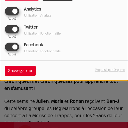
Analytics
Utilisation: Analyse
Activé
Twitter
Utilisation: Fonctionnalité
Activé
Facebook
17 janvier 2025
Utilisation: Fonctionnalité
Activé
Écouter le podcast
Télécharger le podcast
Propulsé par Orejime
Sauvegarder
Le rendez-vous culturel et décalé de Julien et ses
chroniqueurs et chroniqueuses pour apprendre tout
en s'amusant !
Cette semaine
Julien
,
Marie
et
Ronan
reçoivent
Ben-J
du célèbre groupe les Nèg'Marrons à l'occasion de leur
concert à La Merise de Trappes, pour les 25ans de leur
titre phare "Le Bilan".