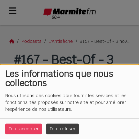
Podcasts
L'Antisèche
#167 - Best-Of - 3 novembre 2021
#167 - Best-Of - 3
novembre 2021
Les informations que nous
collectons
Nous utilisons des cookies pour fournir les services et les
fonctionnalités proposés sur notre site et pour améliorer
l'expérience de nos utilisateurs.
Tout accepter
Tout refuser