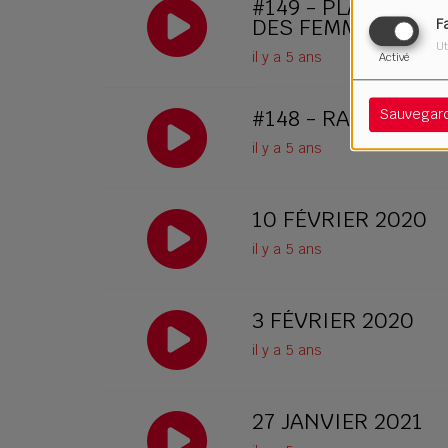
#149 - PLAYLIST 
DES FEMMES - 10 
F
Ut
il y a 5 ans
Activé
#148 - RADIUM MA
Sauvegar
il y a 5 ans
10 FÉVRIER 2020
il y a 5 ans
3 FÉVRIER 2020
il y a 5 ans
27 JANVIER 2021