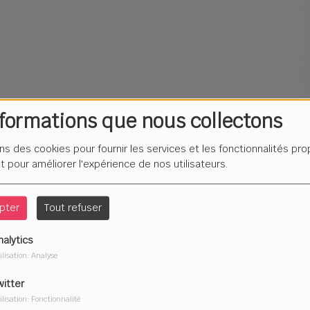
nformations que nous collectons
ons des cookies pour fournir les services et les fonctionnalités pr
et pour améliorer l'expérience de nos utilisateurs.
24 MARS 2021
pter
Tout refuser
nalytics
ES ENFANTS - 17 MARS 2021
ilisation: Analyse
witter
ilisation: Fonctionnalité