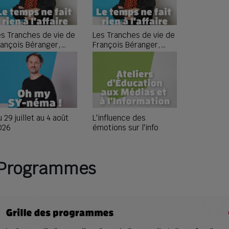
es Tranches de vie de
Les Tranches de vie de
L'Espagne
rançois Béranger,
François Béranger,
du monde, 
pisode 4
épisode 3
compétitio
des bleus 
 29 juillet au 4 août
L'influence des
Le vieil h
026
émotions sur l'info
barque #5
Programmes