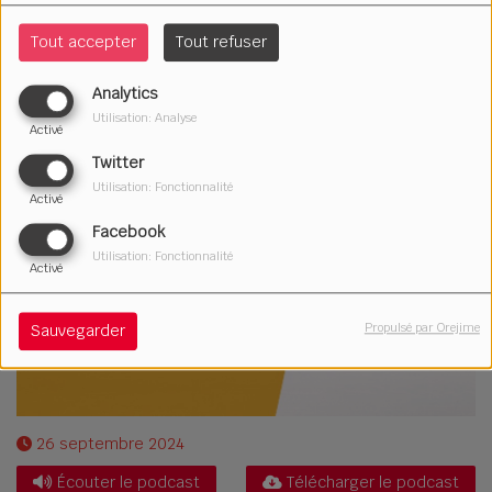
Tout accepter
Tout refuser
Analytics
Utilisation: Analyse
Activé
Twitter
Utilisation: Fonctionnalité
Activé
Facebook
Utilisation: Fonctionnalité
Activé
Propulsé par Orejime
Sauvegarder
26 septembre 2024
Écouter le podcast
Télécharger le podcast