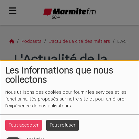
Podcasts
L'actu de La cité des métiers
L'Actualité de la Cité des Métiers - Jusqu'au 17 avril
L'Actualité de la
Les informations que nous
Cité des Métiers -
collectons
Jusqu'au 17 avril
Nous utilisons des cookies pour fournir les services et les
fonctionnalités proposés sur notre site et pour améliorer
l'expérience de nos utilisateurs.
Tout accepter
Tout refuser