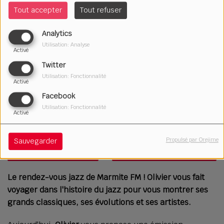
Tout accepter
Tout refuser
Analytics
Utilisation: Analyse
Activé
Twitter
Utilisation: Fonctionnalité
Activé
Facebook
Utilisation: Fonctionnalité
Activé
30 juin 2023
Propulsé par Orejime
Sauvegarder
Écouter le podcast
Télécharger le podcast
Le rendez-vous jazz de Marmite FM ! Olivier vous fait
voyager dans l'histoire du jazz pour vous montrer ses
grands classiques, ses évolutions et ses artistes.