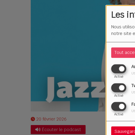
Les i
Nous utilis
notre site 
Tout acce
A
Ut
Activé
T
Ut
Activé
F
Ut
Activé
20 février 2026
Écouter le podcast
Sauvegar