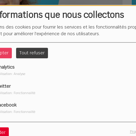
nformations que nous collectons
L
F
ons des cookies pour fournir les services et les fonctionnalités pr
é
et pour améliorer l'expérience de nos utilisateurs.
pter
Tout refuser
nalytics
Du
ilisation: Analyse
2
witter
ilisation: Fonctionnalité
acebook
ilisation: Fonctionnalité
Télécharger le podcast
Pro
der