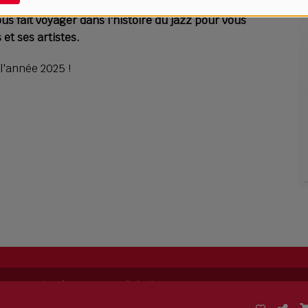
us fait voyager dans l'histoire du jazz pour vous
et ses artistes.
l'année 2025 !
ing permet de
créer sa propre radio
facilement.