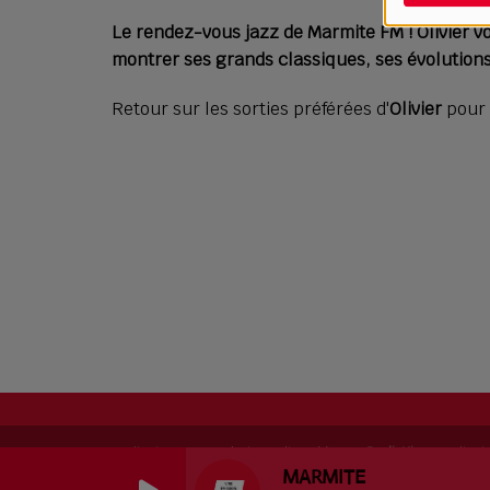
Le rendez-vous jazz de Marmite FM ! Olivier vo
montrer ses grands classiques, ses évolutions 
Retour sur les sorties préférées d'
Olivier
pour 
RadioKing © 2026 | Site radio créé avec
RadioKing
. RadioK
MARMITE