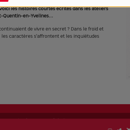
Voici les histoires courtes écrites dans les ateliers
t-Quentin-en-Yvelines...
continuaient de vivre en secret ? Dans le froid et
t, les caractères s'affrontent et les inquiétudes
ing permet de
créer sa propre radio
facilement.