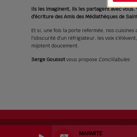
Ils les imaginent, ils les partagent avec vous. 
d'écriture des Amis des Médiathèques de Sain
Et si, une fois la porte refermée, nos cuisines 
l'obscurité d'un réfrigiateur, les voix s'élèven
mijotent doucement.
Serge Goussot
vous propose
Conciliabules
RadioKing © 2026 | Site radio créé avec
RadioKing
. RadioK
MARMITE