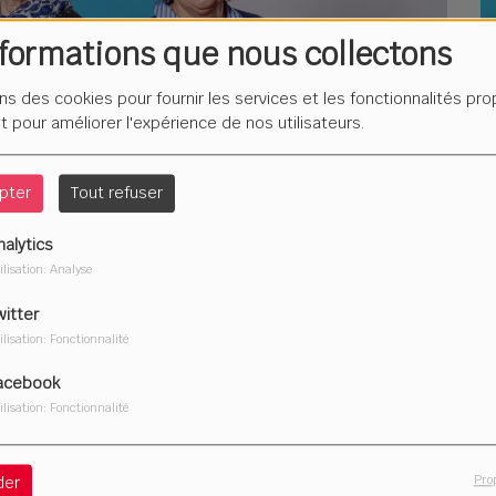
nformations que nous collectons
L
F
ons des cookies pour fournir les services et les fonctionnalités pr
é
et pour améliorer l'expérience de nos utilisateurs.
pter
Tout refuser
nalytics
Du
ilisation: Analyse
2
witter
ilisation: Fonctionnalité
acebook
ilisation: Fonctionnalité
Télécharger le podcast
Pro
der