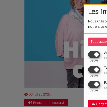
Les i
Nous utilis
notre site 
Tout acce
A
Ut
Activé
T
Ut
Activé
F
Ut
Activé
03 juillet 2026
Écouter le podcast
Sauvegar