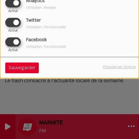
Analytics
Utilisation: Analyse
Activé
Twitter
Utilisation: Fonctionnalité
Activé
Facebook
Utilisation: Fonctionnalité
Activé
09 juin 2026
Écouter le podcast
Télécharger le podcast
Propulsé par Orejime
Sauvegarder
Le flash consacré à l'actualité locale de la semaine.
MARMITE
FM