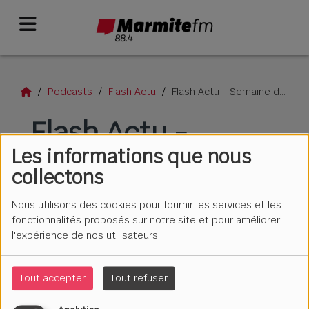
Podcasts
Flash Actu
Flash Actu - Semaine du 17 novembre 2025
Flash Actu -
Les informations que nous
Semaine du 17
collectons
novembre 2025
Nous utilisons des cookies pour fournir les services et les
fonctionnalités proposés sur notre site et pour améliorer
l'expérience de nos utilisateurs.
Tout accepter
Tout refuser