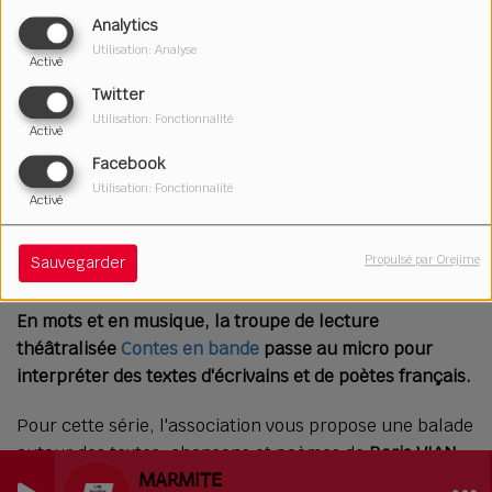
Analytics
Utilisation: Analyse
Activé
Twitter
Utilisation: Fonctionnalité
Activé
Facebook
Utilisation: Fonctionnalité
Activé
21 juillet 2021
Propulsé par Orejime
Sauvegarder
Écouter le podcast
Télécharger le podcast
En mots et en musique, la troupe de lecture
théâtralisée
Contes en bande
passe au micro pour
interpréter des textes d'écrivains et de poètes français.
Pour cette série, l'association vous propose une balade
autour des textes, chansons et poèmes de
Boris VIAN
MARMITE