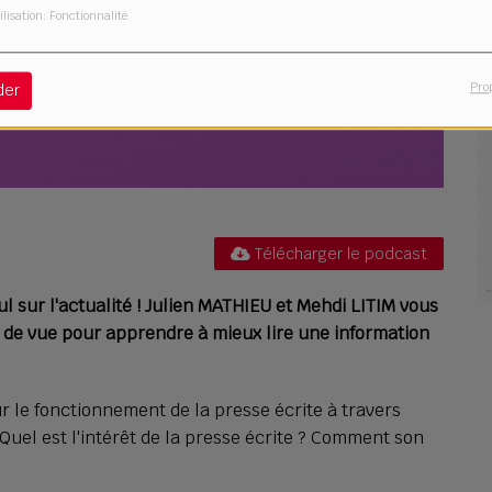
ilisation: Fonctionnalité
Pro
der
Télécharger le podcast
l sur l'actualité ! Julien MATHIEU et Mehdi LITIM vous
 de vue pour apprendre à mieux lire une information
 le fonctionnement de la presse écrite à travers
Quel est l'intérêt de la presse écrite ? Comment son