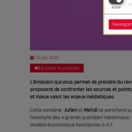
Ut
Activé
Sauvegar
23 juin 2023
Écouter le podcast
L'émission qui vous permet de prendre du recu
proposent de confronter les sources et points
et mieux saisir les enjeux médiatiques.
Cette semaine,
Julien
et
Mehdi
se penchent sur
l'exemple des 4 grands quotidien nationnaux. 
modèle économique fonctionne-t-il ?