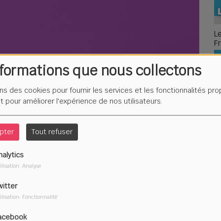
L
F
é
nformations que nous collectons
ons des cookies pour fournir les services et les fonctionnalités pr
et pour améliorer l'expérience de nos utilisateurs.
Du
2
pter
Tout refuser
nalytics
ilisation: Analyse
witter
ilisation: Fonctionnalité
acebook