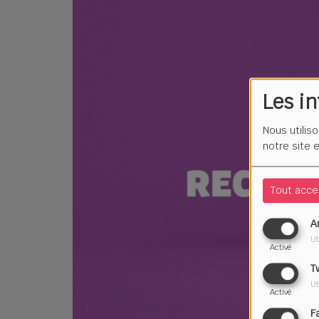
Les i
Nous utilis
notre site 
Tout acce
A
Ut
Activé
T
Ut
Activé
F