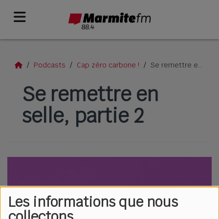
Podcasts
Cap zéro carbone !
Se remettre en selle, partie 2
Se remettre en
selle, partie 2
Les informations que nous
collectons