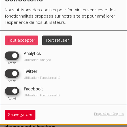
Nous utilisons des cookies pour fournir les services et les
fonctionnalités proposés sur notre site et pour améliorer
l'expérience de nos utilisateurs.
Tout accepter
Tout refuser
Analytics
Utilisation: Analyse
Activé
Twitter
Utilisation: Fonctionnalité
Activé
Facebook
31 mai 2024
Utilisation: Fonctionnalité
Activé
Écouter le podcast
Télécharger le podcast
L'émission "Cap zéro carbone !" vous propose des
Propulsé par Orejime
Sauvegarder
actions locales pour s'organiser et s'adapter au