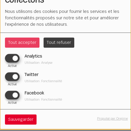
Nous utilisons des cookies pour fournir les services et les
fonctionnalités proposés sur notre site et pour améliorer
l'expérience de nos utilisateurs.
Tout accepter
Tout refuser
Analytics
Utilisation: Analyse
Activé
Twitter
Utilisation: Fonctionnalité
Activé
Facebook
Utilisation: Fonctionnalité
17 avril 2026
Activé
Écouter le podcast
Télécharger le podcast
Propulsé par Orejime
Sauvegarder
Le magazine sport de Marmite FM. Suivez l'actualité du