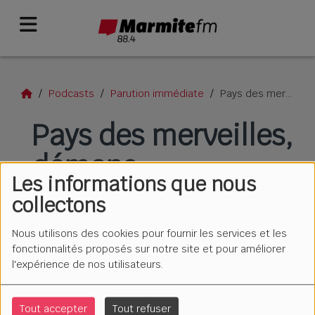
Podcasts
Parution immédiate
Pays des merveilles, démons psychologues et massacre en montagne
Pays des merveilles,
démons
Les informations que nous
psychologues et
collectons
massacre en
Nous utilisons des cookies pour fournir les services et les
montagne
fonctionnalités proposés sur notre site et pour améliorer
l'expérience de nos utilisateurs.
Tout accepter
Tout refuser