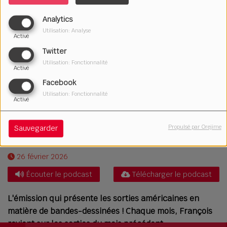
Analytics
Utilisation: Analyse
Activé
Twitter
Utilisation: Fonctionnalité
Activé
Facebook
Utilisation: Fonctionnalité
Activé
Propulsé par Orejime
Sauvegarder
26 février 2026
Écouter le podcast
Télécharger le podcast
L'émission qui présente les sorties américaines en
matière de bandes-dessinées ! Chaque mois, François
revient sur les sorties du mois précédent.