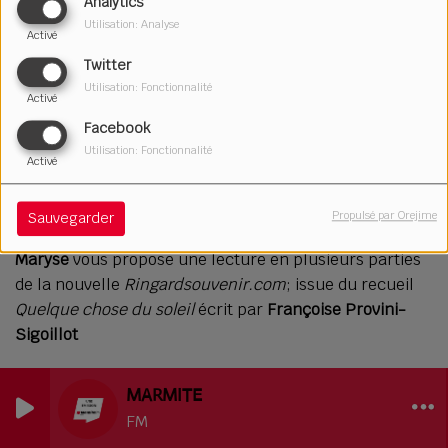
Analytics
Utilisation: Analyse
Activé
Twitter
Utilisation: Fonctionnalité
Activé
Facebook
Utilisation: Fonctionnalité
Activé
20 février 2026
Écouter le podcast
Télécharger le podcast
Propulsé par Orejime
Sauvegarder
Maryse
vous propose une lecture en plusieurs parties
de la nouvelle
Ringardsouvenir.com
; issue du recueil
Quelque chose du soleil
écrit par
Françoise Provini-
Sigoillot
MARMITE
FM