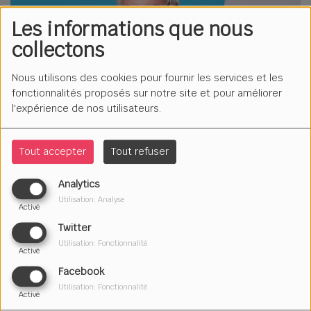
Les informations que nous
collectons
Nous utilisons des cookies pour fournir les services et les
fonctionnalités proposés sur notre site et pour améliorer
l'expérience de nos utilisateurs.
Tout accepter
Tout refuser
Analytics
Utilisation: Analyse
Activé
Twitter
Utilisation: Fonctionnalité
Activé
Facebook
Utilisation: Fonctionnalité
Activé
Le mardi à 17h05 et le samedi à 9h45.